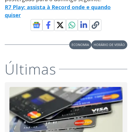
R7 Play: assista à Record onde e quando
quiser
ECONOMIA
HORÁRIO DE VERÃO
Últimas