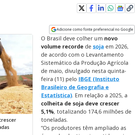
Adicione como fonte preferencial no Google
Opens in new window
O Brasil deve colher um
novo
volume recorde
de
soja
em 2026,
de acordo com o Levantamento
Sistemático da Produção Agrícola
de maio, divulgado nesta quinta-
feira (11) pelo
IBGE (Instituto
Brasileiro de Geografia e
Estatística)
. Em relação a 2025, a
colheita de soja deve crescer
5,1%
, totalizando 174,6 milhões de
toneladas.
crescer
adas
“Os produtores têm ampliado as