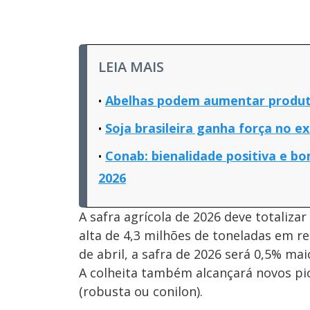
LEIA MAIS
Abelhas podem aumentar produt
Soja brasileira ganha força no ex
Conab: bienalidade positiva e b
2026
A safra agrícola de 2026 deve totaliza
alta de 4,3 milhões de toneladas em r
de abril, a safra de 2026 será 0,5% mai
A colheita também alcançará novos pi
(robusta ou conilon).