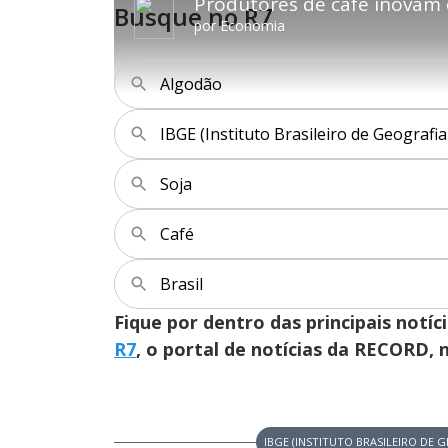
Produtores de café inovam 
1
Busque no R7
a
ç
.
r
a
7
por
Economia
1
r
1
0
1
%
s
0
e
s
g
e
u
g
Algodão
n
u
d
n
o
d
s
o
s
IBGE (Instituto Brasileiro de Geografia 
Soja
M
u
d
o
Café
Brasil
Fique por dentro das principais notíc
R7
, o portal de notícias da RECORD,
IBGE (INSTITUTO BRASILEIRO DE G