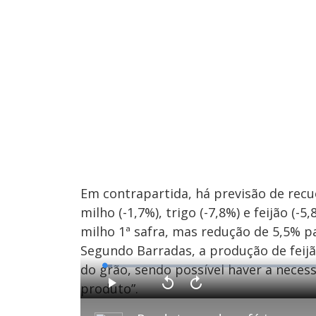
Em contrapartida, há previsão de recuo
milho (-1,7%), trigo (-7,8%) e feijão (
milho 1ª safra, mas redução de 5,5% pa
Segundo Barradas, a produção de feij
do grão, sendo possível haver a nece
L
o
a
produto”.
d
P
V
A
e
l
o
v
d
a
l
a
:
y
t
n