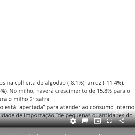
s na colheita de algodão (-8,1%), arroz (-11,4%),
-5,8%). No milho, haverá crescimento de 15,8% para o
ra o milho 2ª safra.
ão está “apertada” para atender ao consumo interno
R
-
5:50
ssidade de importação “de pequenas quantidades do
e
C
S
P
F
m
o
u
i
u
m
b
c
l
p
t
t
l