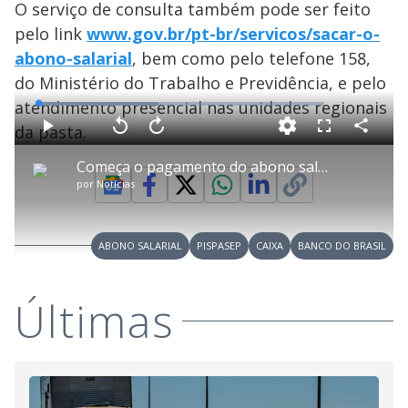
O serviço de consulta também pode ser feito
pelo link
www.gov.br/pt-br/servicos/sacar-o-
abono-salarial
, bem como pelo telefone 158,
do Ministério do Trabalho e Previdência, e pelo
atendimento presencial nas unidades regionais
L
o
a
da pasta.
d
C
P
V
A
P
F
e
o
l
o
v
u
d
m
a
l
a
l
:
Começa o pagamento do abono salarial do PIS
p
y
t
n
l
4
a
a
ç
s
1
por
Notícias
r
r
a
c
.
t
1
r
l
r
9
i
0
1
e
1
l
s
0
e
%
h
e
s
n
a
g
e
r
u
g
ABONO SALARIAL
PISPASEP
CAIXA
BANCO DO BRASIL
n
u
a
d
n
o
d
s
o
s
Últimas
y
M
V
u
d
o