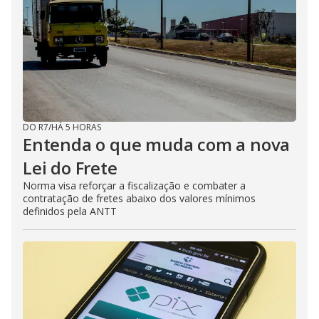
i
d
e
DO R7
/
HÁ 5 HORAS
o
Entenda o que muda com a nova
Lei do Frete
Norma visa reforçar a fiscalização e combater a
contratação de fretes abaixo dos valores mínimos
definidos pela ANTT