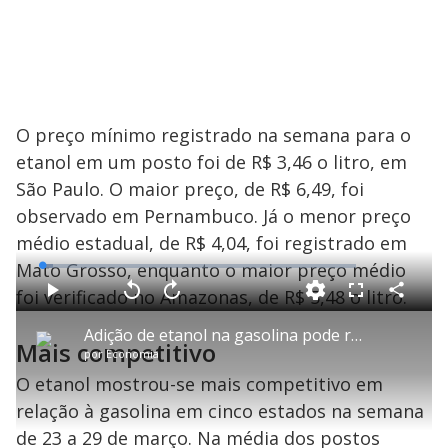
O preço mínimo registrado na semana para o
etanol em um posto foi de R$ 3,46 o litro, em
São Paulo. O maior preço, de R$ 6,49, foi
observado em Pernambuco. Já o menor preço
médio estadual, de R$ 4,04, foi registrado em
Mato Grosso, enquanto o maior preço médio
L
o
a
foi verificado no Amazonas, de R$ 5,48 o litro.
d
C
P
V
A
P
F
e
o
l
o
v
u
d
m
a
l
a
l
:
Adição de etanol na gasolina pode reduzir preços para o consumidor, segundo economista
p
y
t
n
l
3
Mais competitivo
a
a
ç
s
.
por
Economia
r
r
a
c
6
t
1
r
l
r
4
i
0
1
e
O etanol mostrou-se mais competitivo em
%
l
s
0
e
h
e
s
n
a
relação à gasolina em cinco estados na semana
g
e
r
u
g
n
u
de 23 a 29 de março. Na média dos postos
d
n
o
d