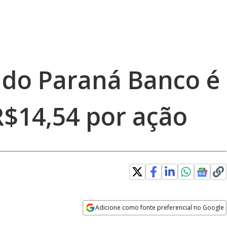
do Paraná Banco é
R$14,54 por ação
Adicione como fonte preferencial no Google
Opens in new window