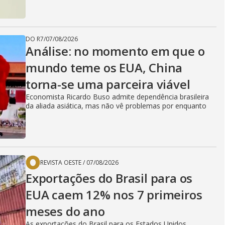
DO R7
/
07/08/2026
Análise: no momento em que o
mundo teme os EUA, China
torna-se uma parceira viável
Economista Ricardo Buso admite dependência brasileira
da aliada asiática, mas não vê problemas por enquanto
REVISTA OESTE
/
07/08/2026
Exportações do Brasil para os
EUA caem 12% nos 7 primeiros
meses do ano
As exportações do Brasil para os Estados Unidos