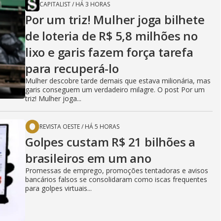
CAPITALIST
/
HÁ 3 HORAS
Por um triz! Mulher joga bilhete
de loteria de R$ 5,8 milhões no
lixo e garis fazem força tarefa
para recuperá-lo
Mulher descobre tarde demais que estava milionária, mas
garis conseguem um verdadeiro milagre. O post Por um
triz! Mulher joga...
REVISTA OESTE
/
HÁ 5 HORAS
Golpes custam R$ 21 bilhões a
brasileiros em um ano
Promessas de emprego, promoções tentadoras e avisos
bancários falsos se consolidaram como iscas frequentes
para golpes virtuais...