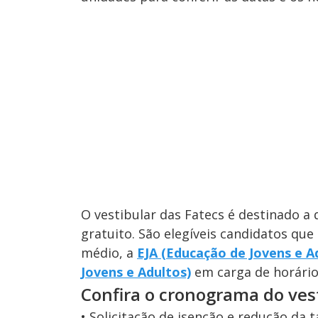
O vestibular das Fatecs é destinado a
gratuito. São elegíveis candidatos que
médio, a
EJA (Educação de Jovens e A
Jovens e Adultos)
em carga de horário 
Confira o cronograma do ves
• Solicitação de isenção e redução da t