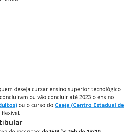
 quem deseja cursar ensino superior tecnológico
 concluíram ou vão concluir até 2023 o ensino
dultos)
ou o curso do
Ceeja (Centro Estadual de
flexível.
tibular
axa de inscrição:
de
25/9 às 15h de 13/10