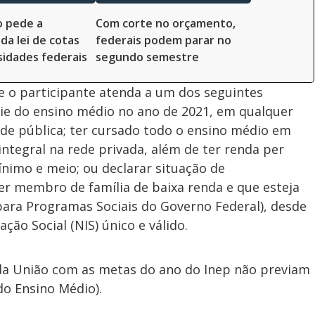
 pede a
Com corte no orçamento,
da lei de cotas
federais podem parar no
sidades federais
segundo semestre
ue o participante atenda a um dos seguintes
érie do ensino médio no ano de 2021, em qualquer
de pública; ter cursado todo o ensino médio em
 integral na rede privada, além de ter renda per
mínimo e meio; ou declarar situação de
er membro de família de baixa renda e que esteja
para Programas Sociais do Governo Federal), desde
ção Social (NIS) único e válido.
l da União com as metas do ano do Inep não previam
do Ensino Médio).