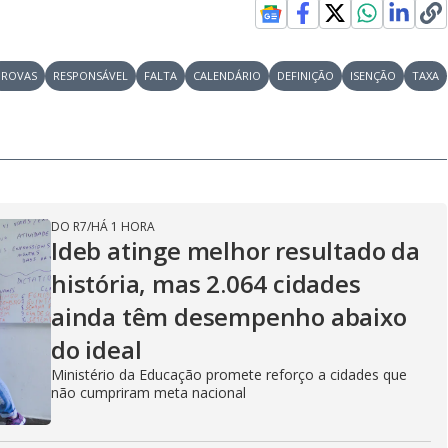
PROVAS
RESPONSÁVEL
FALTA
CALENDÁRIO
DEFINIÇÃO
ISENÇÃO
TAXA
DO R7
/
HÁ 1 HORA
Ideb atinge melhor resultado da
história, mas 2.064 cidades
ainda têm desempenho abaixo
do ideal
Ministério da Educação promete reforço a cidades que
não cumpriram meta nacional