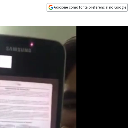
Adicione como fonte preferencial no Google
Opens in new window