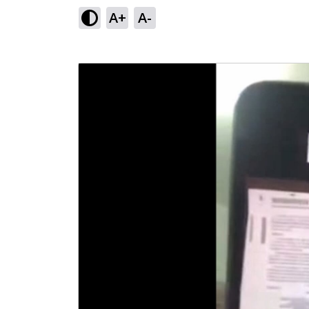
A+
A-