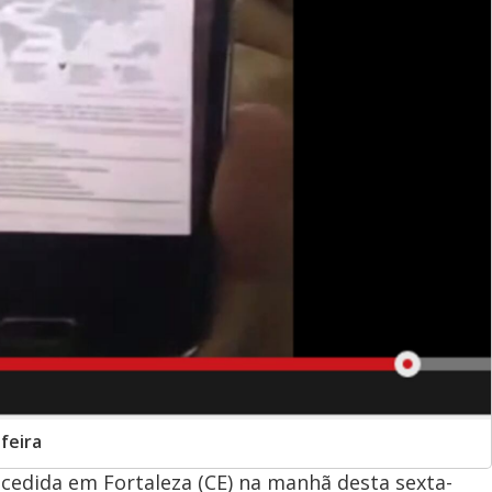
feira
cedida em Fortaleza (CE) na manhã desta sexta-