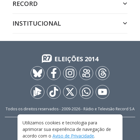
RECORD
INSTITUCIONAL
ELEIÇÕES 2014
Todos os direitos reservados - 2009-
2026
- Rádio e Televisão Record S.A
Utilizamos cookies e tecnologia para
CARREIRA
FALE CONOSCO
PRIVACIDADE
aprimorar sua experiência de navegação de
TERMOS E CONDIÇÕES DE USO
acordo com o
Aviso de Privacidade
.