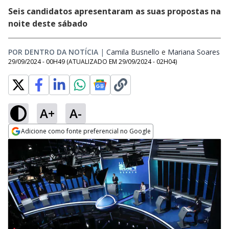
Seis candidatos apresentaram as suas propostas na
noite deste sábado
POR DENTRO DA NOTÍCIA
|
Camila Busnello
Opens in new windo
e
Mariana Soares
Op
29/09/2024 - 00H49
(ATUALIZADO EM
29/09/2024 - 02H04
)
A+
A-
Adicione como fonte preferencial no Google
Opens in new window