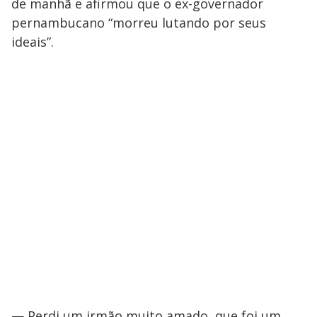
de manhã e afirmou que o ex-governador
pernambucano “morreu lutando por seus
ideais”.
— Perdi um irmão muito amado, que foi um