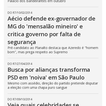
Palácio dos Bandeirantes em outubro
DO R7
/
10/02/2014
Aécio defende ex-governador de
MG do 'mensalão mineiro' e
critica governo por falta de
segurança
Pré-candidato ao Planalto destaca que Azeredo é "homem
bom", mas prega respeito ao Supremo
DO R7
/
27/04/2014
Busca por alianças transforma
PSD em 'noiva' em São Paulo
Mesmo com assédio, direção do partido pretende disputar
a eleição com uma chapa puro sangue
DO R7
/
09/10/2014
Veja quais celebridades se