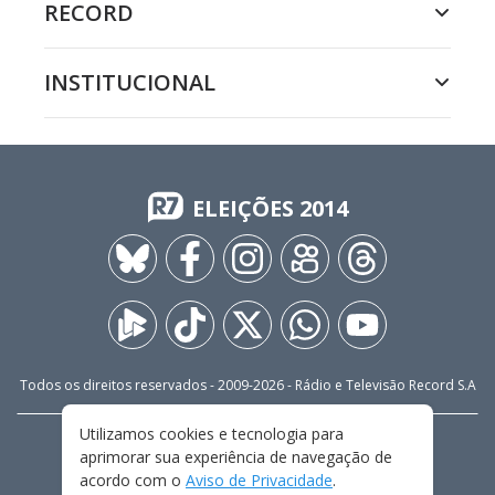
RECORD
INSTITUCIONAL
ELEIÇÕES 2014
Todos os direitos reservados - 2009-
2026
- Rádio e Televisão Record S.A
Utilizamos cookies e tecnologia para
CARREIRA
FALE CONOSCO
PRIVACIDADE
aprimorar sua experiência de navegação de
TERMOS E CONDIÇÕES DE USO
acordo com o
Aviso de Privacidade
.