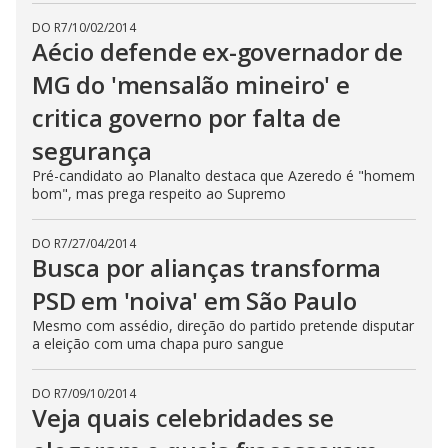
DO R7
/
10/02/2014
Aécio defende ex-governador de
MG do 'mensalão mineiro' e
critica governo por falta de
segurança
Pré-candidato ao Planalto destaca que Azeredo é "homem
bom", mas prega respeito ao Supremo
DO R7
/
27/04/2014
Busca por alianças transforma
PSD em 'noiva' em São Paulo
Mesmo com assédio, direção do partido pretende disputar
a eleição com uma chapa puro sangue
DO R7
/
09/10/2014
Veja quais celebridades se