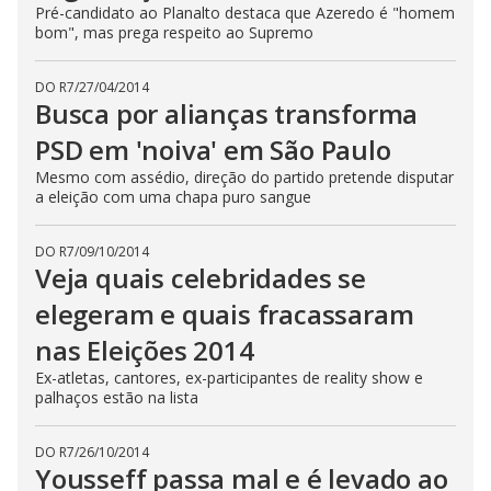
Pré-candidato ao Planalto destaca que Azeredo é "homem
bom", mas prega respeito ao Supremo
DO R7
/
27/04/2014
Busca por alianças transforma
PSD em 'noiva' em São Paulo
Mesmo com assédio, direção do partido pretende disputar
a eleição com uma chapa puro sangue
DO R7
/
09/10/2014
Veja quais celebridades se
elegeram e quais fracassaram
nas Eleições 2014
Ex-atletas, cantores, ex-participantes de reality show e
palhaços estão na lista
DO R7
/
26/10/2014
Yousseff passa mal e é levado ao