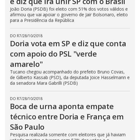
e diz que irá unir SP com o Brasil
João Doria (PSDB) foi eleito com 51% dos votos válidos e
afirmou que vai apoiar o governo de Jair Bolsonaro, eleito
para a Presidência da República
DO R7
/
28/10/2018
Doria vota em SP e diz que conta
com apoio do PSL "verde
amarelo"
Tucano chegou acompanhado do prefeito Bruno Covas,
de Gilberto Kassab (PSD), da deputada Joice Hasselmann e
da senadora Mara Gabrilli (PSDB)
DO R7
/
28/10/2018
Boca de urna aponta empate
técnico entre Doria e França em
São Paulo
Pesquisa realizada somente com eleitores que já haviam