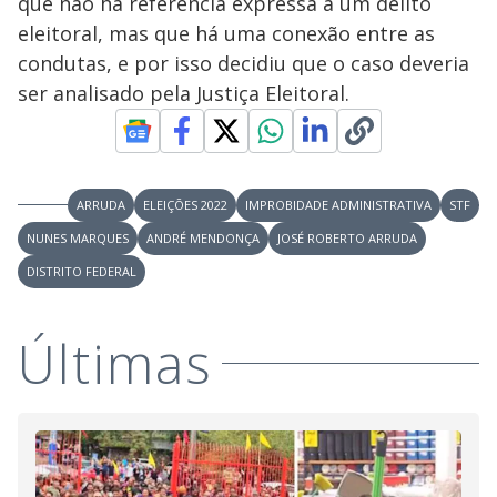
que não há referência expressa a um delito
eleitoral, mas que há uma conexão entre as
condutas, e por isso decidiu que o caso deveria
ser analisado pela Justiça Eleitoral.
ARRUDA
ELEIÇÕES 2022
IMPROBIDADE ADMINISTRATIVA
STF
NUNES MARQUES
ANDRÉ MENDONÇA
JOSÉ ROBERTO ARRUDA
DISTRITO FEDERAL
Últimas