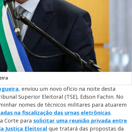
eira
ogueira
, enviou um novo ofício na noite desta
ibunal Superior Eleitoral (TSE), Edson Fachin. No
minhar nomes de técnicos militares para atuarem
das na fiscalização das urnas eletrônicas
.
 a Corte para
solicitar uma reunião privada entre
a Justiça Eleitoral
que tratará das propostas da