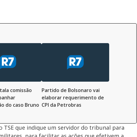
tala comissão
Partido de Bolsonaro vai
panhar
elaborar requerimento de
ão do caso Bruno
CPI da Petrobras
 TSE que indique um servidor do tribunal para
litares, para facilitar as ações que efetivem a