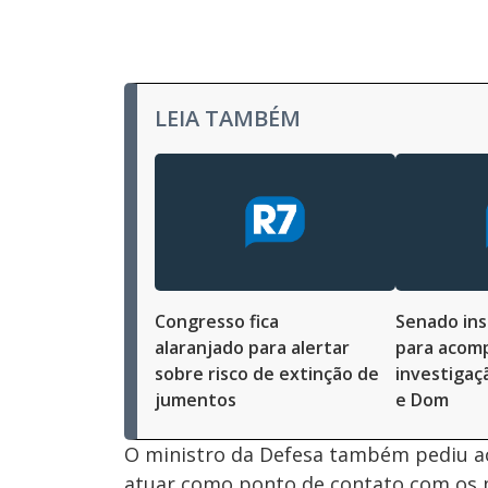
LEIA TAMBÉM
Congresso fica
Senado ins
alaranjado para alertar
para acom
sobre risco de extinção de
investigaç
jumentos
e Dom
O ministro da Defesa também pediu ao
atuar como ponto de contato com os mi