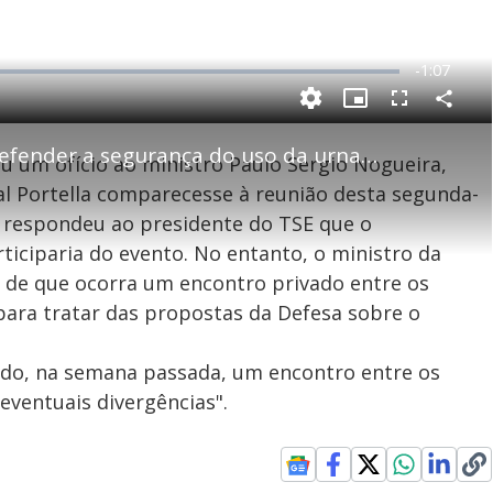
R
-
1:07
e
P
C
P
F
m
o
i
u
m
c
l
p
TSE lança campanha para defender a segurança do uso da urna eletrônica nas eleições
a
t
l
iou um ofício ao ministro Paulo Sergio Nogueira,
a
u
s
r
r
c
i
t
e
r
al Portella comparecesse à reunião desta segunda-
i
-
e
l
l
n
i
e
V
h
n
n
a respondeu ao presidente do TSE que o
e
a
-
i
l
r
P
o
iciparia do evento. No entanto, o ministro da
i
c
n
c
i
t
e de que ocorra um encontro privado entre os
d
u
g
a
a
r
d
e
l para tratar das propostas da Defesa sobre o
e
T
.
i
itado, na semana passada, um encontro entre os
m
y
 eventuais divergências".
e