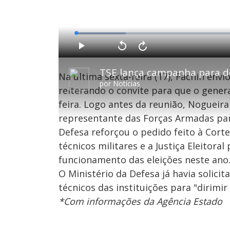
L
o
a
d
P
V
A
e
l
o
v
d
a
l
a
:
y
t
n
1
Na última sexta-feira (17), Fachin env
a
ç
4
r
a
.
por
Notícias
1
r
6
reiterando o convite para que o gener
0
1
4
s
0
%
e
s
feira. Logo antes da reunião, Nogueir
g
e
u
g
representante das Forças Armadas part
n
u
d
n
o
d
Defesa reforçou o pedido feito à Cort
s
o
s
técnicos militares e a Justiça Eleitora
funcionamento das eleições neste ano
O Ministério da Defesa já havia solic
M
u
d
técnicos das instituições para "dirimir
o
*Com informações da Agência Estado