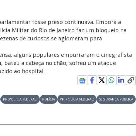
-parlamentar fosse preso continuava. Embora a
lícia Militar do Rio de Janeiro faz um bloqueio na
e dezenas de curiosos se aglomeram para
ensa, alguns populares empurraram o cinegrafista
u, bateu a cabeça no chão, sofreu um ataque
zido ao hospital.
PF (POLÍCIA FEDERAL)
POLÍCIA
PF (POLÍCIA FEDERAL)
SEGURANÇA PÚBLICA