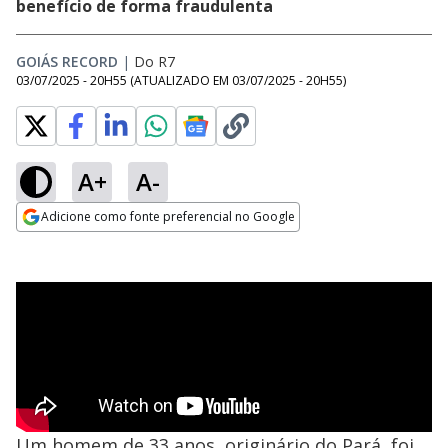
benefício de forma fraudulenta
GOIÁS RECORD
|
Do R7
03/07/2025 - 20H55
(ATUALIZADO EM
03/07/2025 - 20H55
)
A+
A-
Adicione como fonte preferencial no Google
Opens in new window
Um homem de 33 anos, originário do Pará, foi