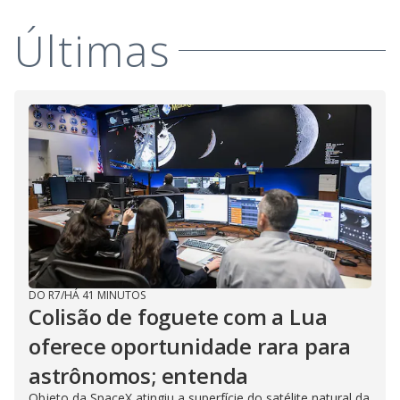
Últimas
DO R7
/
HÁ 41 MINUTOS
Colisão de foguete com a Lua
oferece oportunidade rara para
astrônomos; entenda
Objeto da SpaceX atingiu a superfície do satélite natural da