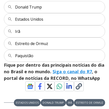
Donald Trump
Estados Unidos
Irã
Estreito de Ormuz
Paquistão
Fique por dentro das principais notícias do dia
no Brasil e no mundo.
Siga o canal do R7
, o
portal de notícias da RECORD, no WhatsApp
ESTADOS UNIDOS
DONALD TRUMP
IRÃ
ESTREITO DE ORMUZ