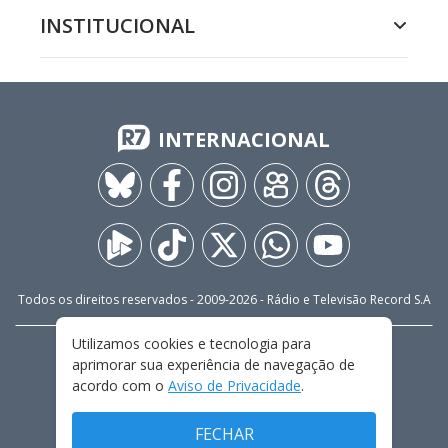
INSTITUCIONAL
INTERNACIONAL
Todos os direitos reservados - 2009-
2026
- Rádio e Televisão Record S.A
Utilizamos cookies e tecnologia para
CARREIRA
FALE CONOSCO
PRIVACIDADE
aprimorar sua experiência de navegação de
TERMOS E CONDIÇÕES DE USO
acordo com o
Aviso de Privacidade
.
FECHAR