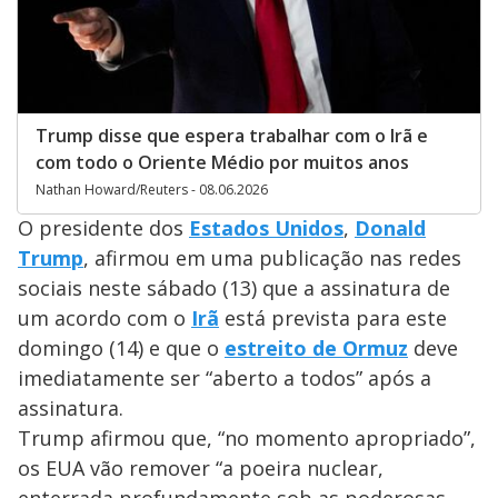
Trump disse que espera trabalhar com o Irã e
com todo o Oriente Médio por muitos anos
Nathan Howard/Reuters - 08.06.2026
O presidente dos
Estados Unidos
,
Donald
Trump
, afirmou em uma publicação nas redes
sociais neste sábado (13) que a assinatura de
um acordo com o
Irã
está prevista para este
domingo (14) e que o
estreito de Ormuz
deve
imediatamente ser “aberto a todos” após a
assinatura.
Trump afirmou que, “no momento apropriado”,
os EUA vão remover “a poeira nuclear,
enterrada profundamente sob as poderosas