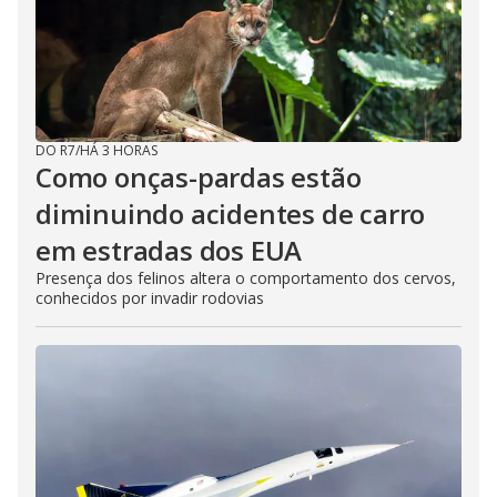
d
e
DO R7
/
HÁ 3 HORAS
o
Como onças-pardas estão
diminuindo acidentes de carro
em estradas dos EUA
Presença dos felinos altera o comportamento dos cervos,
conhecidos por invadir rodovias