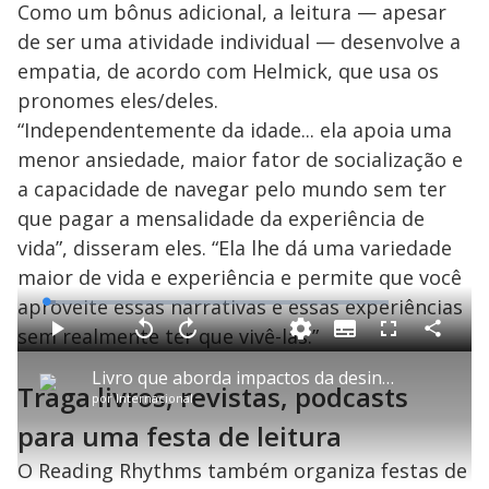
Como um bônus adicional, a leitura — apesar
de ser uma atividade individual — desenvolve a
empatia, de acordo com Helmick, que usa os
pronomes eles/deles.
“Independentemente da idade... ela apoia uma
menor ansiedade, maior fator de socialização e
a capacidade de navegar pelo mundo sem ter
que pagar a mensalidade da experiência de
vida”, disseram eles. “Ela lhe dá uma variedade
maior de vida e experiência e permite que você
aproveite essas narrativas e essas experiências
L
o
a
sem realmente ter que vivê-las.”
S
d
u
C
P
V
A
P
F
e
b
o
l
o
v
u
d
t
m
a
l
a
l
:
Livro que aborda impactos da desinformação nas redes sociais é lançado no Rio
i
p
y
t
n
l
3
Traga livros, revistas, podcasts
t
a
a
ç
s
.
por
Internacional
l
r
r
a
c
0
e
t
1
r
l
r
2
s
i
0
1
e
para uma festa de leitura
%
l
s
0
e
h
e
s
n
a
g
e
r
O Reading Rhythms também organiza festas de
u
g
n
u
d
n