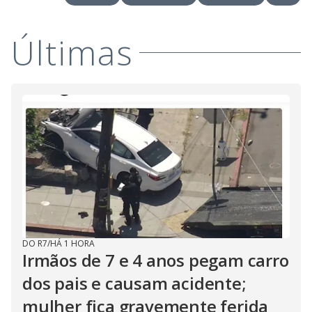
o
Últimas
DO R7
/
HÁ 1 HORA
Irmãos de 7 e 4 anos pegam carro
dos pais e causam acidente;
mulher fica gravemente ferida