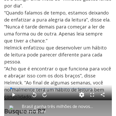
por dia”.
“Quando falamos de tempo, estamos deixando
de enfatizar a pura alegria da leitura”, disse ela.
“Nunca é tarde demais para começar a ler de
uma forma ou de outra. Apenas leia sempre
que tiver a chance.”
Helmick enfatizou que desenvolver um hábito
de leitura pode parecer diferente para cada
pessoa.
“Acho que é encontrar o que funciona para você
e abraçar isso com os dois braços”, disse
Helmick. “Ao final de algumas semanas, você
normalmente terá um hábito de leitura bem
L
o
a
consolidado.”
d
C
P
V
A
P
F
e
o
l
o
v
u
d
m
a
l
a
l
:
Brasil ganha três milhões de novos leitores em 2025
p
y
t
n
l
4
Busque no R7
a
a
ç
s
.
por
Internacional
r
r
a
c
7
t
1
r
r
0