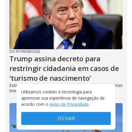
DO R7
/
06/08/2026
Trump assina decreto para
restringir cidadania em casos de
‘turismo de nascimento’
Estimativas indicam que entre 20 mil e 25 mil mães turistas
tiveram filhos nos EUA entre 2016 e 2017
Utilizamos cookies e tecnologia para
aprimorar sua experiência de navegação de
acordo com o
Aviso de Privacidade
.
FECHAR