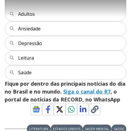
l
i
0
1
e
%
l
s
0
e
h
e
s
n
a
g
e
r
Adultos
u
g
n
u
a
d
n
o
d
s
o
Ansiedade
s
y
Depressão
M
V
u
d
Leitura
o
i
Saúde
Fique por dentro das principais notícias do dia
d
no Brasil e no mundo.
Siga o canal do R7
, o
portal de notícias da RECORD, no WhatsApp
e
LITERATURA
ESTADOS UNIDOS
SAÚDE MENTAL
SAÚDE