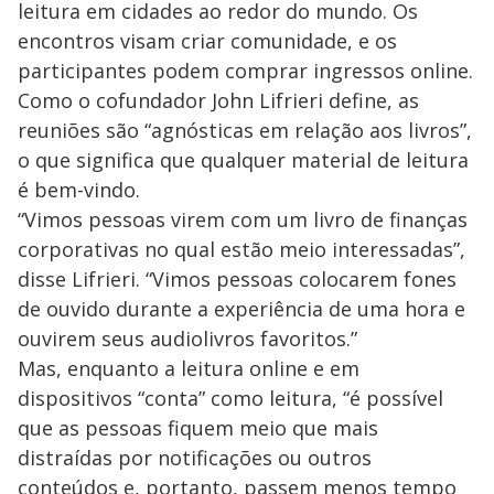
a
leitura em cidades ao redor do mundo. Os
o
d
s
o
s
encontros visam criar comunidade, e os
y
participantes podem comprar ingressos online.
Como o cofundador John Lifrieri define, as
M
V
u
reuniões são “agnósticas em relação aos livros”,
d
o
o que significa que qualquer material de leitura
é bem-vindo.
i
“Vimos pessoas virem com um livro de finanças
corporativas no qual estão meio interessadas”,
d
disse Lifrieri. “Vimos pessoas colocarem fones
de ouvido durante a experiência de uma hora e
e
ouvirem seus audiolivros favoritos.”
Mas, enquanto a leitura online e em
o
dispositivos “conta” como leitura, “é possível
que as pessoas fiquem meio que mais
distraídas por notificações ou outros
conteúdos e, portanto, passem menos tempo