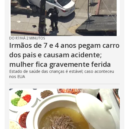
d
e
o
DO R7
/
HÁ 2 MINUTOS
Irmãos de 7 e 4 anos pegam carro
dos pais e causam acidente;
mulher fica gravemente ferida
Estado de saúde das crianças é estável; caso aconteceu
nos EUA