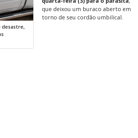
quarta-feira (3) para o parasita
,
que deixou um buraco aberto em
torno de seu cordão umbilical.
 desastre,
os