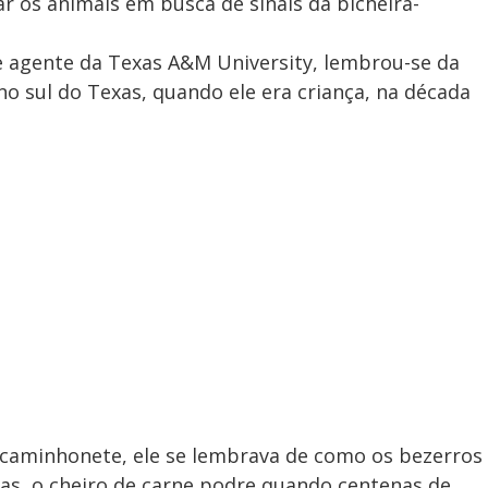
r os animais em busca de sinais da bicheira-
e agente da Texas A&M University, lembrou-se da
no sul do Texas, quando ele era criança, na década
caminhonete, ele se lembrava de como os bezerros
as, o cheiro de carne podre quando centenas de