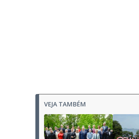
u
d
o
VEJA TAMBÉM