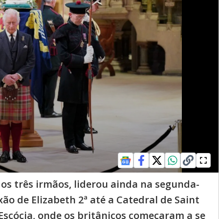
os três irmãos, liderou ainda na segunda-
xão de Elizabeth 2ª até a Catedral de Saint
 Escócia, onde os britânicos começaram a se