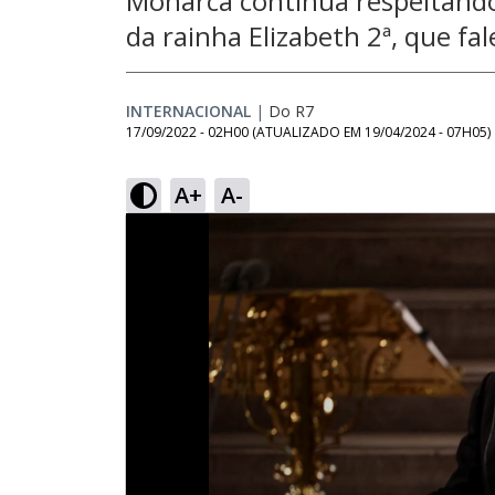
Monarca continua respeitand
da rainha Elizabeth 2ª, que fa
INTERNACIONAL
|
Do R7
17/09/2022 - 02H00
(ATUALIZADO EM
19/04/2024 - 07H05
)
A+
A-