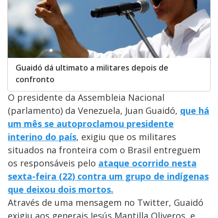
Guaidó dá ultimato a militares depois de
confronto
O presidente da Assembleia Nacional
(parlamento) da Venezuela, Juan Guaidó,
que há
um mês se autoproclamou presidente
interino do país
, exigiu que os militares
situados na fronteira com o Brasil entreguem
os responsáveis pelo
ataque ocorrido nesta
sexta-feira (22) contra um grupo de indígenas
que deixou dois mortos.
Através de uma mensagem no Twitter, Guaidó
exigiu aos generais Jesús Mantilla Oliveros, e