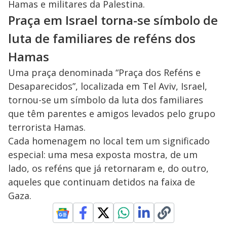
Hamas e militares da Palestina.
M
V
u
d
Praça em Israel torna-se símbolo de
o
luta de familiares de reféns dos
i
Hamas
Uma praça denominada “Praça dos Reféns e
d
Desaparecidos”, localizada em Tel Aviv, Israel,
tornou-se um símbolo da luta dos familiares
e
que têm parentes e amigos levados pelo grupo
terrorista Hamas.
o
Cada homenagem no local tem um significado
especial: uma mesa exposta mostra, de um
lado, os reféns que já retornaram e, do outro,
aqueles que continuam detidos na faixa de
Gaza.