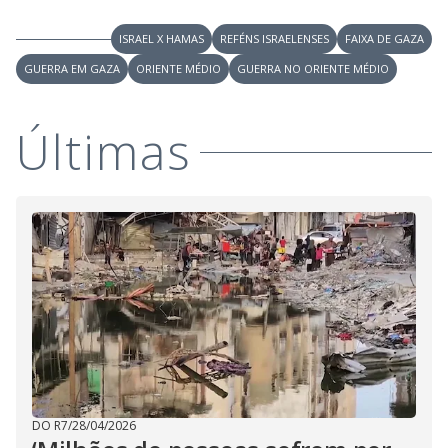
ISRAEL X HAMAS
REFÉNS ISRAELENSES
FAIXA DE GAZA
GUERRA EM GAZA
ORIENTE MÉDIO
GUERRA NO ORIENTE MÉDIO
Últimas
DO R7
/
28/04/2026