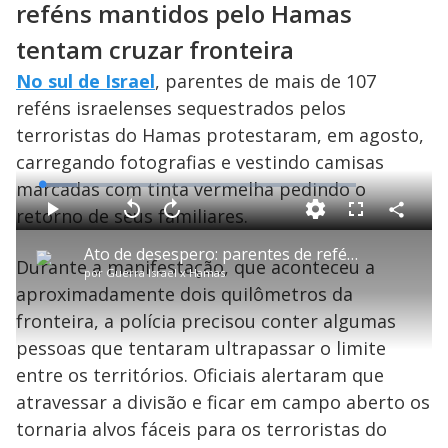
reféns mantidos pelo Hamas
tentam cruzar fronteira
No sul de Israel
, parentes de mais de 107
reféns israelenses sequestrados pelos
terroristas do Hamas protestaram, em agosto,
carregando fotografias e vestindo camisas
marcadas com tinta vermelha pedindo o
L
o
a
retorno de seus familiares.
d
C
P
V
A
P
F
e
o
l
o
v
u
d
m
a
l
a
l
:
Ato de desespero: parentes de reféns mantidos por terroristas do Hamas tentam cruzar fronteira
p
y
t
n
l
1
Durante a manifestação, que aconteceu a
a
a
ç
s
1
por
Guerra Israel x Hamas
r
r
a
c
.
t
1
r
l
r
0
aproximadamente dois quilômetros da
i
0
1
e
4
l
s
0
e
%
h
fronteira, a polícia precisou conter algumas
e
s
n
a
g
e
r
u
g
pessoas que tentaram ultrapassar o limite
n
u
a
d
n
o
d
entre os territórios. Oficiais alertaram que
s
o
s
atravessar a divisão e ficar em campo aberto os
y
tornaria alvos fáceis para os terroristas do