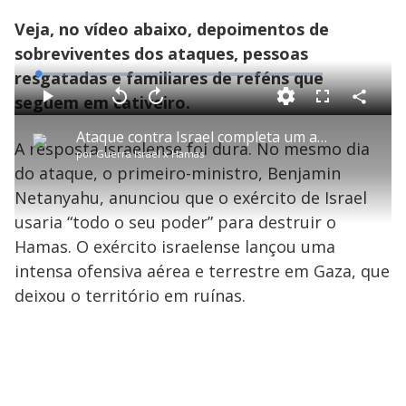
Veja, no vídeo abaixo, depoimentos de
sobreviventes dos ataques, pessoas
resgatadas e familiares de reféns que
L
o
a
seguem em cativeiro.
d
C
P
V
A
P
F
e
o
l
o
v
u
d
m
a
l
a
l
:
Ataque contra Israel completa um ano nesta segunda-feira e Hamas ainda mantém 101 reféns
p
y
t
n
l
0
A resposta israelense foi dura. No mesmo dia
a
a
ç
s
.
por
Guerra Israel x Hamas
r
r
a
c
8
t
1
r
l
r
6
do ataque, o primeiro-ministro, Benjamin
i
0
1
e
%
l
s
0
e
h
Netanyahu, anunciou que o exército de Israel
e
s
n
a
g
e
r
u
g
usaria “todo o seu poder” para destruir o
n
u
a
d
n
o
d
Hamas. O exército israelense lançou uma
s
o
s
intensa ofensiva aérea e terrestre em Gaza, que
y
deixou o território em ruínas.
M
V
u
d
o