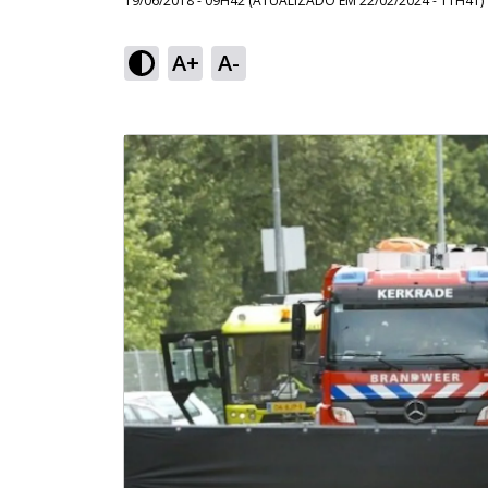
19/06/2018 - 09H42
(ATUALIZADO EM
22/02/2024 - 11H41
)
A+
A-