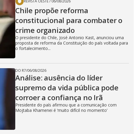
REVISTA OESTE
/
06/08/2026
Chile propõe reforma
constitucional para combater o
crime organizado
O presidente do Chile, José Antonio Kast, anunciou uma
proposta de reforma da Constituição do país voltada para
o fortalecimento...
DO R7
/
06/08/2026
Análise: ausência do líder
supremo da vida pública pode
corroer a confiança no Irã
Presidente do país afirmou que a comunicação com
Mojtaba Khamenei é ‘muito difícil no momento’