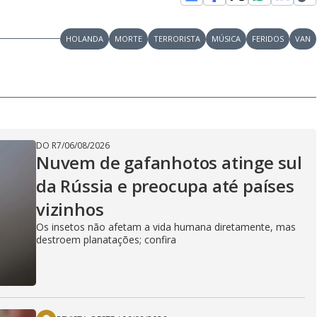
HOLANDA
MORTE
TERRORISTA
MÚSICA
FERIDOS
VAN
DO R7
/
06/08/2026
Nuvem de gafanhotos atinge sul
da Rússia e preocupa até países
vizinhos
Os insetos não afetam a vida humana diretamente, mas
destroem planatações; confira