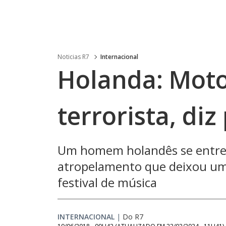
Noticias R7
Internacional
Holanda: Moto
terrorista, di
Um homem holandês se entrego
atropelamento que deixou uma
festival de música
INTERNACIONAL
|
Do R7