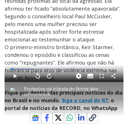
reunidas próximas ao local da agressão. Ela
afirmou ter ficado “absolutamente apavorada”.
Segundo o conselheiro local Paul McCusker,
pelo menos uma mulher precisou ser
hospitalizada após sofrer forte estresse
emocional ao testemunhar o ataque.
O primeiro-ministro britânico, Keir Starmer,
condenou o episódio e classificou as cenas
como “repugnantes”. Ele afirmou que não há
tolerância para atos de violência extrema nas
L
o
a
ruas do Reino Unido.
S
d
u
C
P
V
A
P
F
e
b
o
l
o
v
u
d
t
m
a
l
a
l
:
Protestos na Irlanda do Norte deixam mais de 30 policiais feridos
i
p
y
t
n
l
2
Fique por dentro das principais notícias do dia
t
a
a
ç
s
4
por
Internacional
l
r
r
a
c
.
e
t
1
r
l
r
5
no Brasil e no mundo.
Siga o canal do R7
, o
s
i
0
1
e
6
l
s
0
e
%
h
portal de notícias da RECORD, no WhatsApp
e
s
n
a
g
e
r
u
g
n
u
a
d
n
o
d
s
o
s