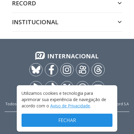
RECORD
INSTITUCIONAL
INTERNACIONAL
Utilizamos cookies e tecnologia para
aprimorar sua experiência de navegação de
Todos os direitos reservados - 2009-
2026
- Rádio e Televisão Record S.A
acordo com o
Aviso de Privacidade
.
FECHAR
CARREIRA
FALE CONOSCO
PRIVACIDADE
TERMOS E CONDIÇÕES DE USO