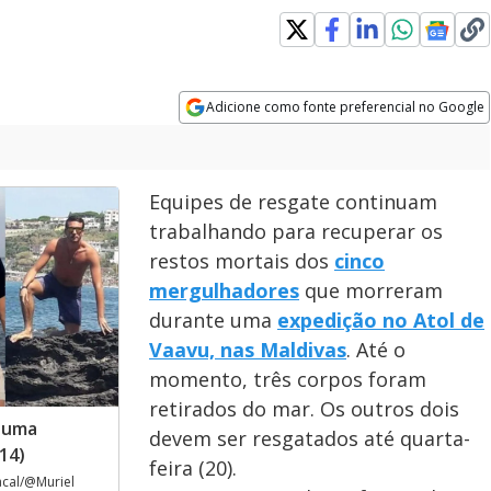
Adicione como fonte preferencial no Google
Opens in new window
Equipes de resgate continuam
trabalhando para recuperar os
restos mortais dos
cinco
mergulhadores
que morreram
durante uma
expedição no Atol de
Vaavu, nas Maldivas
. Até o
momento, três corpos foram
retirados do mar. Os outros dois
 uma
devem ser resgatados até quarta-
14)
feira (20).
cal/@Muriel