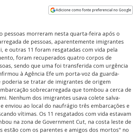
Adicione como fonte preferencial no Google
Opens in new window
ro pessoas morreram nesta quarta-feira após o
rregada de pessoas, aparentemente imigrantes
i, e outras 11 foram resgatadas com vida pela
mento, foram recuperados quatro corpos de
soas, sendo que uma foi transferida com urgência
nfirmou à Agência Efe um porta-voz da guarda-
e poderia se tratar de imigrantes de origem
 embarcação sobrecarregada que tombou a cerca de
ami. Nenhum dos imigrantes usava colete salva-
ue enviou ao local do naufrágio três embarcações e
cando vítimas. Os 11 resgatados com vida estavam
bou na zona de Government Cut, na costa leste de
s estão com os parentes e amigos dos mortos" no