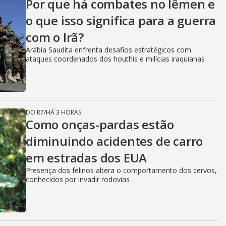
Por que há combates no Iêmen e
o que isso significa para a guerra
com o Irã?
Arábia Saudita enfrenta desafios estratégicos com
ataques coordenados dos houthis e milícias iraquianas
DO R7
/
HÁ 3 HORAS
Como onças-pardas estão
diminuindo acidentes de carro
em estradas dos EUA
Presença dos felinos altera o comportamento dos cervos,
conhecidos por invadir rodovias