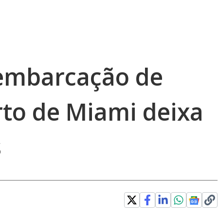
 embarcação de
rto de Miami deixa
s