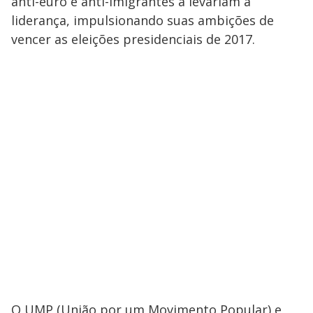
anti-euro e anti-imigrantes a levariam à
liderança, impulsionando suas ambições de
vencer as eleições presidenciais de 2017.
O UMP (União por um Movimento Popular) e