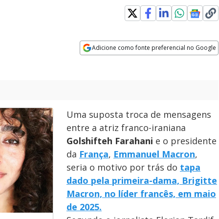
Adicione como fonte preferencial no Google
Opens in new window
Uma suposta troca de mensagens
entre a atriz franco-iraniana
Golshifteh Farahani
e o presidente
da
França
,
Emmanuel Macron
,
seria o motivo por trás do
tapa
dado pela primeira-dama, Brigitte
Macron, no líder francês, em maio
de 2025.