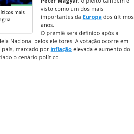
Péter Magyar
, o pleito também é
visto como um dos mais
íticos mais
importantes da
Europa
dos últimos
ngria
anos.
O premiê será definido após a
ia Nacional pelos eleitores. A votação ocorre em
 país, marcado por
inflação
elevada e aumento do
iado o cenário político.