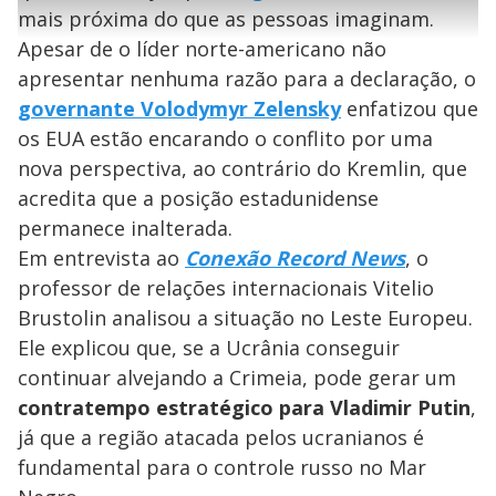
l
e
s
n
a
g
e
mais próxima do que as pessoas imaginam.
r
u
g
n
u
a
Apesar de o líder norte-americano não
d
n
o
d
s
o
apresentar nenhuma razão para a declaração, o
s
y
governante Volodymyr Zelensky
enfatizou que
os EUA estão encarando o conflito por uma
M
nova perspectiva, ao contrário do Kremlin, que
V
u
d
o
acredita que a posição estadunidense
permanece inalterada.
i
Em entrevista ao
Conexão Record News
, o
professor de relações internacionais Vitelio
d
Brustolin analisou a situação no Leste Europeu.
Ele explicou que, se a Ucrânia conseguir
e
continuar alvejando a Crimeia, pode gerar um
contratempo estratégico para Vladimir Putin
,
já que a região atacada pelos ucranianos é
o
fundamental para o controle russo no Mar