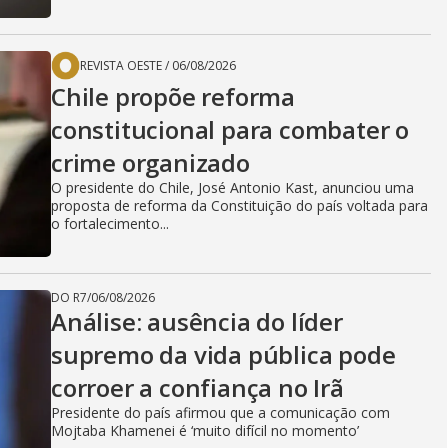
d
e
REVISTA OESTE
/
06/08/2026
Chile propõe reforma
constitucional para combater o
o
crime organizado
O presidente do Chile, José Antonio Kast, anunciou uma
proposta de reforma da Constituição do país voltada para
o fortalecimento...
DO R7
/
06/08/2026
Análise: ausência do líder
supremo da vida pública pode
corroer a confiança no Irã
Presidente do país afirmou que a comunicação com
Mojtaba Khamenei é ‘muito difícil no momento’