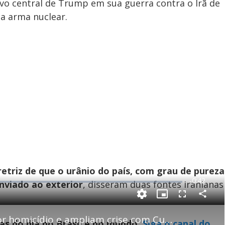
ivo central de Trump em sua guerra contra o Irã de
a arma nuclear.
retriz de que o urânio do país, com grau de pureza
R
-
0:42
nviado ao exterior
, disseram duas fontes iranianas
e
P
C
P
F
m
o
i
u
m
c
l
p
EUA indiciam Raúl Castro por homicídio e ampliam crise com Cuba
a
t
l
ias do dia no Brasil e no mundo.
Siga o canal do
a
u
s