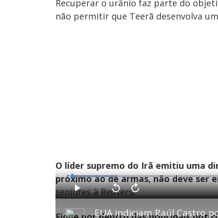
Recuperar o urânio faz parte do objet
não permitir que Teerã desenvolva um
O líder supremo do Irã emitiu uma di
próximo ao de armas, não deve ser e
L
o
a
seniores à Reuters.
d
P
V
A
e
l
o
v
d
a
l
a
:
y
t
n
1
Fique por dentro das principais notíc
a
ç
4