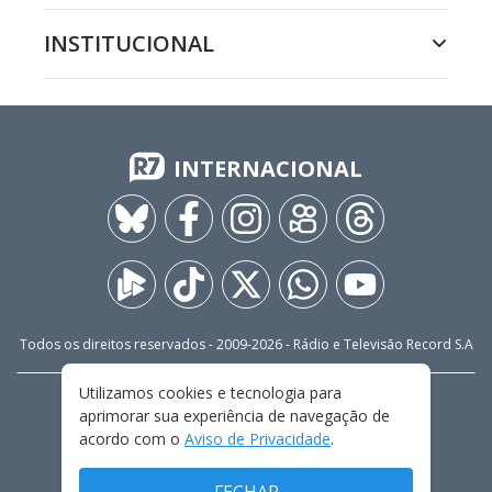
INSTITUCIONAL
INTERNACIONAL
Todos os direitos reservados - 2009-
2026
- Rádio e Televisão Record S.A
Utilizamos cookies e tecnologia para
CARREIRA
FALE CONOSCO
PRIVACIDADE
aprimorar sua experiência de navegação de
TERMOS E CONDIÇÕES DE USO
acordo com o
Aviso de Privacidade
.