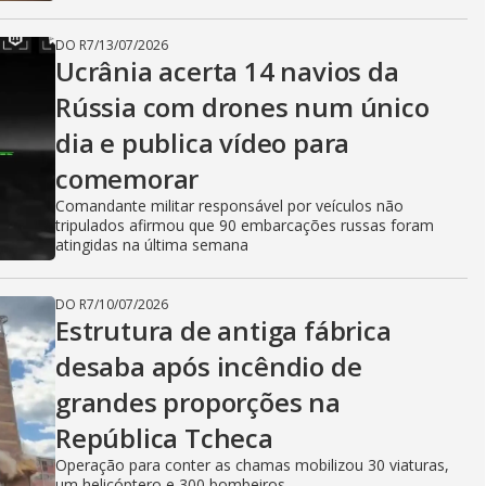
DO R7
/
13/07/2026
Ucrânia acerta 14 navios da
Rússia com drones num único
dia e publica vídeo para
comemorar
Comandante militar responsável por veículos não
tripulados afirmou que 90 embarcações russas foram
atingidas na última semana
DO R7
/
10/07/2026
Estrutura de antiga fábrica
desaba após incêndio de
grandes proporções na
República Tcheca
Operação para conter as chamas mobilizou 30 viaturas,
um helicóptero e 300 bombeiros