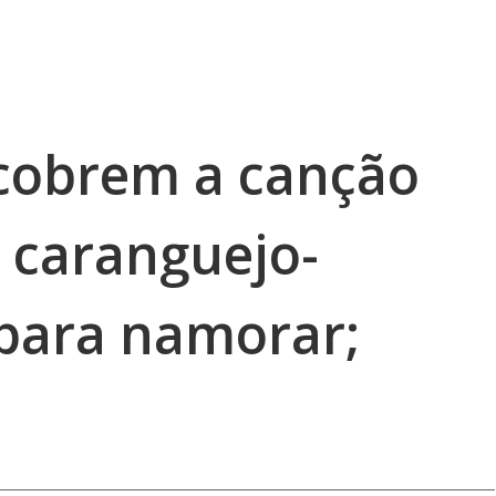
scobrem a canção
 caranguejo-
a para namorar;