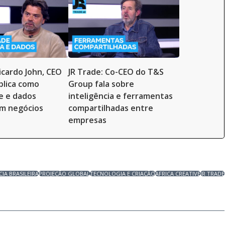
icardo John, CEO
JR Trade: Co-CEO do T&S
xplica como
Group fala sobre
de e dados
inteligência e ferramentas
am negócios
compartilhadas entre
empresas
IA BRASILEIRA
PROJEÇÃO GLOBAL
TECNOLOGIA E CRIAÇÃO
AFRICA CREATIVE
JR TRADE