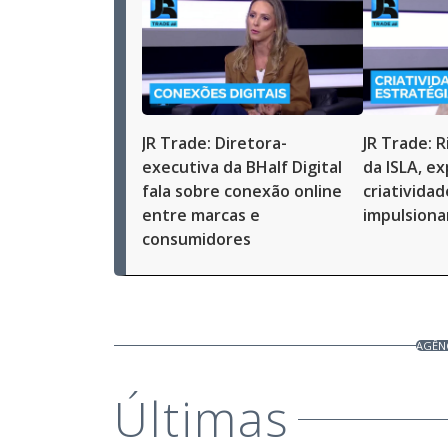
JR Trade: Diretora-
JR Trade: R
executiva da BHalf Digital
da ISLA, e
fala sobre conexão online
criativida
entre marcas e
impulsion
consumidores
AGÊNC
Últimas