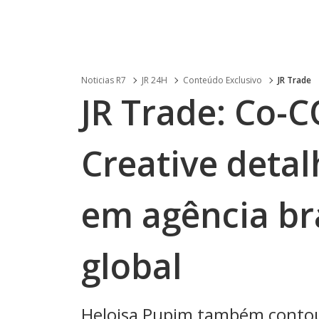
Noticias R7
JR 24H
Conteúdo Exclusivo
JR Trade
JR Trade: Co-C
Creative deta
em agência bra
global
Heloisa Pupim também contou 