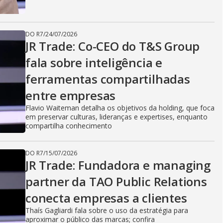
DO R7
/
24/07/2026
JR Trade: Co-CEO do T&S Group
fala sobre inteligência e
ferramentas compartilhadas
entre empresas
Flavio Waiteman detalha os objetivos da holding, que foca
em preservar culturas, lideranças e expertises, enquanto
compartilha conhecimento
DO R7
/
15/07/2026
JR Trade: Fundadora e managing
partner da TAO Public Relations
conecta empresas a clientes
Thaís Gagliardi fala sobre o uso da estratégia para
aproximar o público das marcas; confira