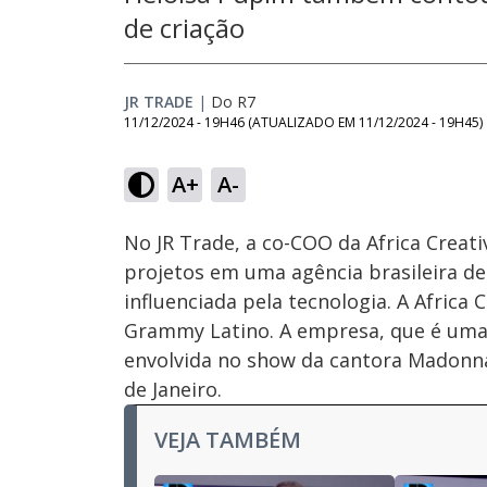
de criação
JR TRADE
|
Do R7
11/12/2024 - 19H46
(ATUALIZADO EM
11/12/2024 - 19H45
)
Loaded
:
3.93%
A+
A-
Ativar
Som
No JR Trade, a co-COO da Africa Creat
projetos em uma agência brasileira de
influenciada pela tecnologia. A Africa C
Grammy Latino. A empresa, que é uma
envolvida no show da cantora Madonna
de Janeiro.
VEJA TAMBÉM