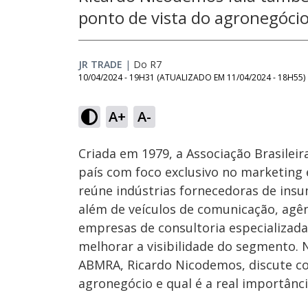
ponto de vista do agronegóci
JR TRADE
|
Do R7
10/04/2024 - 19H31
(ATUALIZADO EM
11/04/2024 - 18H55
)
Loaded
:
2.71%
A+
A-
Ativar
Som
Criada em 1979, a Associação Brasileir
país com foco exclusivo no marketing
reúne indústrias fornecedoras de in
além de veículos de comunicação, agên
empresas de consultoria especializada
melhorar a visibilidade do segmento. N
ABMRA, Ricardo Nicodemos, discute co
agronegócio e qual é a real importânci