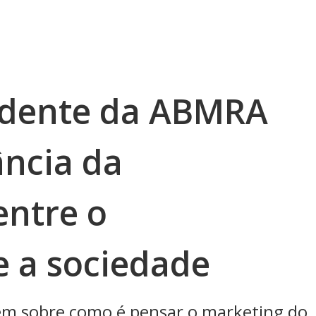
sidente da ABMRA
ância da
ntre o
e a sociedade
ém sobre como é pensar o marketing do