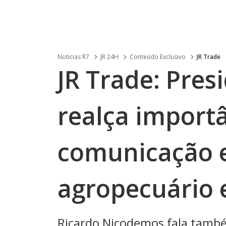
Noticias R7
JR 24H
Conteúdo Exclusivo
JR Trade
JR Trade: Pre
realça import
comunicação e
agropecuário 
Ricardo Nicodemos fala tamb