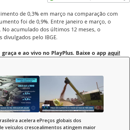
Subtitles
Velocidade
Opens in new window
escimento de 0,3% em março na comparação com
umento foi de 0,9%. Entre janeiro e março, o
. No acumulado dos últimos 12 meses, o
 divulgados pelo IBGE.
graça e ao vivo no PlayPlus. Baixe o app
aqui!
rasileira acelera e
Preços globais dos
e veículos cresce
alimentos atingem maior