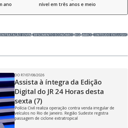
m ano
nível em três anos e meio
ONTRATAÇÃO JOVEM
CRESCIMENTO ECONÔMICO
IBGE
MARÇO
CONTEÚDO EXCLUSIVO
DO R7
/
07/08/2026
Assista à íntegra da Edição
Digital do JR 24 Horas desta
sexta (7)
Polícia Civil realiza operação contra venda irregular de
veículos no Rio de Janeiro. Região Sudeste registra
passagem de ciclone extratropical