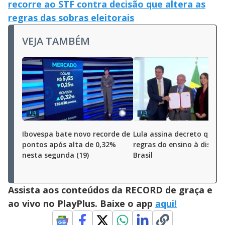
recorre ao STF contra decisão que altera as
regras das sobras eleitorais
VEJA TAMBÉM
Ibovespa bate novo recorde de
Lula assina decreto que a
pontos após alta de 0,32%
regras do ensino à distân
nesta segunda (19)
Brasil
Assista aos conteúdos da RECORD de graça e
ao vivo no PlayPlus. Baixe o app
aqui!