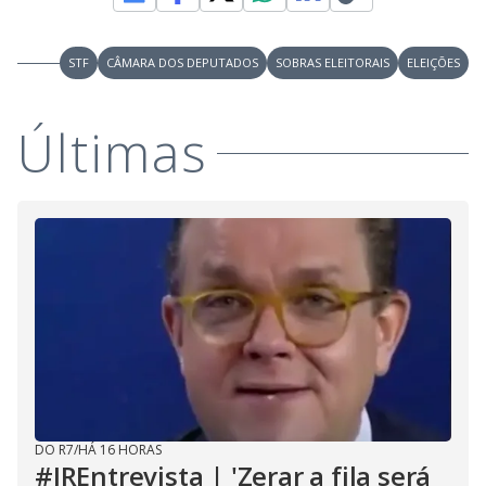
STF
CÂMARA DOS DEPUTADOS
SOBRAS ELEITORAIS
ELEIÇÕES
Últimas
DO R7
/
HÁ 16 HORAS
#JREntrevista | 'Zerar a fila será