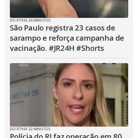
DO R7
/
HÁ 26 MINUTOS
São Paulo registra 23 casos de
sarampo e reforça campanha de
vacinação. #JR24H #Shorts
DO R7
/
HÁ 32 MINUTOS
Polícia do RJ faz operação em 80