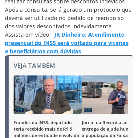
realizar consultas sobre descontos indevidos.
Após a consulta, será gerado um protocolo que
deverá ser utilizado no pedido de reembolso
dos valores descontados indevidamente.
Assista em vídeo -
JR Dinheiro: Atendimento
presencial do INSS será voltado para vítimas
e beneficiários com dúvidas
VEJA TAMBÉM
Fraudes do INSS: deputado
Jornal da Record acompa
teria recebido mais de R$ 5
entrega de ajuda humani
milhões de entidade envolvida
à população da Faixa de 