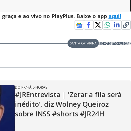
graça e ao vivo no PlayPlus. Baixe o app
aqui!
SANTA CATARINA
BOM
PORTO ALEGRE
DO R7
/
HÁ 6 HORAS
#JREntrevista | 'Zerar a fila será
inédito', diz Wolney Queiroz
sobre INSS #shorts #JR24H