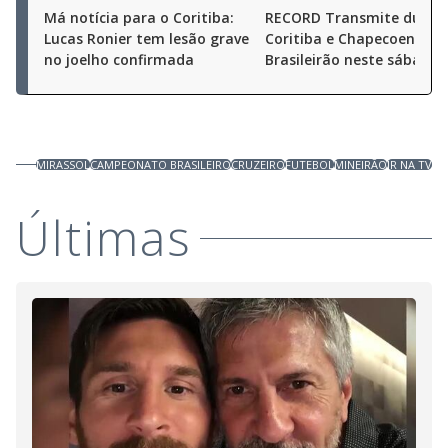
Má notícia para o Coritiba:
RECORD Transmite duelo 
Lucas Ronier tem lesão grave
Coritiba e Chapecoense p
no joelho confirmada
Brasileirão neste sábado (
MIRASSOL
CAMPEONATO BRASILEIRO
CRUZEIRO
FUTEBOL
MINEIRÃO
JR NA TV
Últimas