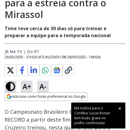
para a estreia contra o
Mirassol
Time teve cerca de 30 dias só para treinar e
preparar a equipe para a temporada nacional
JR NA TV
|
Do R7
26/03/2025 - 21H29
(ATUALIZADO EM
28/03/2025 - 16H56
)
A+
A-
Loaded
:
100.00%
Adicione como fonte preferencial no Google
Subtitles
Ativar
Som
Opens in new window
Má notícia para o
O Campeonato Brasileiro terá transmissão da
Coritiba: Lucas Ronier
tem lesão grave no
RECORD a partir deste fim de semana. O
joelho confirmada
Cruzeiro treinou, nesta quarta (26), para a