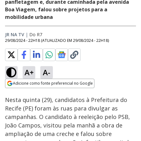
panfletagem e, durante caminhada pela avenida
Boa Viagem, falou sobre projetos para a
mobilidade urbana
JR NA TV
|
Do R7
29/08/2024 - 22H18
(ATUALIZADO EM
29/08/2024 - 22H18
)
A+
A-
Loaded
:
39.90%
Adicione como fonte preferencial no Google
Subtitles
Ativar
Som
Opens in new window
Nesta quinta (29), candidatos à Prefeitura do
Recife (PE) foram às ruas para divulgar as
campanhas. O candidato à reeleição pelo PSB,
João Campos, visitou pela manhã a obra de
ampliação de uma creche e falou sobre