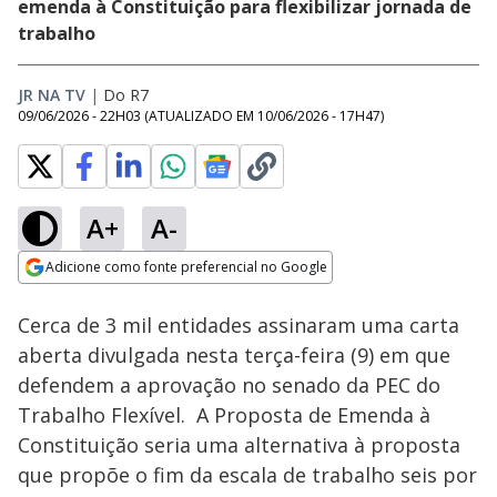
emenda à Constituição para flexibilizar jornada de
trabalho
JR NA TV
|
Do R7
09/06/2026 - 22H03
(ATUALIZADO EM
10/06/2026 - 17H47
)
A+
A-
Loaded
:
29.37%
Adicione como fonte preferencial no Google
Subtitles
Ativar
Som
Opens in new window
Cerca de 3 mil entidades assinaram uma carta
aberta divulgada nesta terça-feira (9) em que
defendem a aprovação no senado da PEC do
Trabalho Flexível. A Proposta de Emenda à
Constituição seria uma alternativa à proposta
que propõe o fim da escala de trabalho seis por